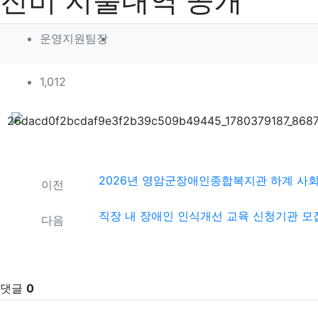
진비 지출내역 공개
작성자 정보
작성
운영지원팀장
컨텐츠 정보
조회
1,012
본문
관련자료
2026년 영암군장애인종합복지관 하계 사
이전
직장 내 장애인 인식개선 교육 신청기관 모
다음
댓글
0