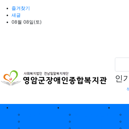
상단 네비
즐겨찾기
새글
08월 08일(토)
인
메인 메뉴
복지관소개
이용안내
사
기관소개
복지관 이용 안내
관장 인사말
기관견학 안내
시설현황
기관대관 안내