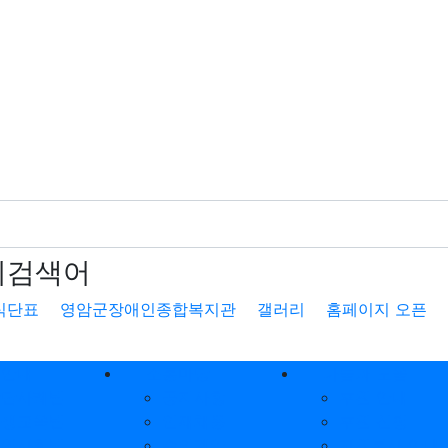
기검색어
식단표
영암군장애인종합복지관
갤러리
홈페이지 오픈
업안내
소통마당
나눔과 도움
상담사례팀
공지사항
후원 안내
평생교육팀
인재채용
후원 신청
지역사회팀
수의계약
자원봉사 안내