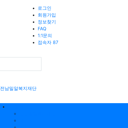
로그인
회원가입
정보찾기
FAQ
1:1문의
접속자 87
전남밀알복지재단
함께하는 시설
전남밀알복지재단
에덴동산
밀알사랑노인요양