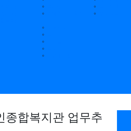
기획홍보팀
복지정보
실습 안내
운영지원팀
장애인 권리 알리
후원 소식
통합돌봄팀
미
보도자료
식단표
자료실
갤러리
자유게시판
애인종합복지관 업무추