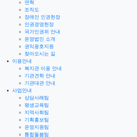
연혁
조직도
장애인 인권헌장
인권경영헌장
국가인권위 안내
운영법인 소개
권익옹호지원
찾아오시는 길
이용안내
복지관 이용 안내
기관견학 안내
기관대관 안내
사업안내
상담사례팀
평생교육팀
지역사회팀
기획홍보팀
운영지원팀
통합돌봄팀