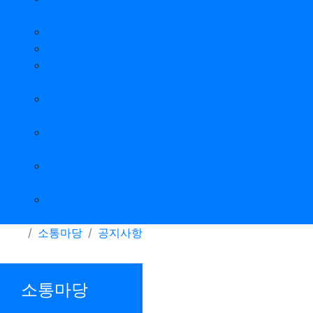
원
믿음의 집
사랑의 집
전남피해장애인쉼
터
보성군장애인복지
관
보성군장애인생활
관
보성군장애인직업
재활센터
발달장애인통합돌
봄서비스-3호
소통마당
공지사항
소통마당