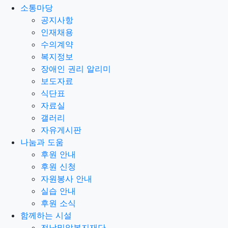
소통마당
공지사항
인재채용
수의계약
복지정보
장애인 권리 알리미
보도자료
식단표
자료실
갤러리
자유게시판
나눔과 도움
후원 안내
후원 신청
자원봉사 안내
실습 안내
후원 소식
함께하는 시설
전남밀알복지재단