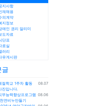
공지사항
인재채용
수의계약
복지정보
장애인 권리 알리미
보도자료
식단표
자료실
갤러리
자유게시판
근글
등록일
계절학교 1주차 활동
08.07
사진입니다.
등록일
직무능력향상프로그램
08.06
-천연비누만들기
등록일