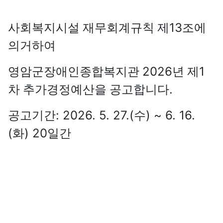
13
사회복지시설 재무회계규칙 제
조에
의거하여
2026
1
영암군장애인종합복지관
년 제
.
차 추가경정예산을 공고합니다
: 2026. 5. 27.(
) ~ 6. 16.
공고기간
수
(
) 20
화
일간