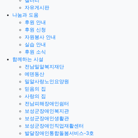
갤러리
자유게시판
나눔과 도움
후원 안내
후원 신청
자원봉사 안내
실습 안내
후원 소식
함께하는 시설
전남밀알복지재단
에덴동산
밀알사랑노인요양원
믿음의 집
사랑의 집
전남피해장애인쉼터
보성군장애인복지관
보성군장애인생활관
보성군장애인직업재활센터
발달장애인통합돌봄서비스-3호