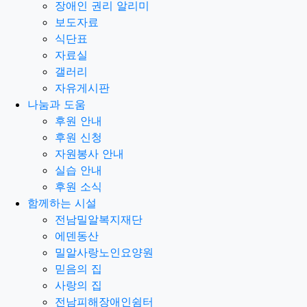
장애인 권리 알리미
보도자료
식단표
자료실
갤러리
자유게시판
나눔과 도움
후원 안내
후원 신청
자원봉사 안내
실습 안내
후원 소식
함께하는 시설
전남밀알복지재단
에덴동산
밀알사랑노인요양원
믿음의 집
사랑의 집
전남피해장애인쉼터