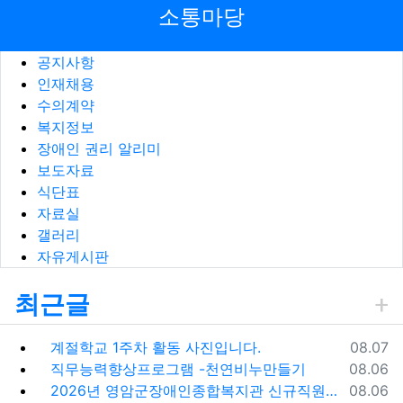
소통마당
공지사항
인재채용
수의계약
복지정보
장애인 권리 알리미
보도자료
식단표
자료실
갤러리
자유게시판
최근글
등록일
계절학교 1주차 활동 사진입니다.
08.07
등록일
직무능력향상프로그램 -천연비누만들기
08.06
등록일
2026년 영암군장애인종합복지관 신규직원(팀원) 채용 재공고
08.06