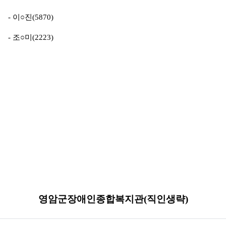
- 이○진(5870)
- 조○미(
2223)
영암군장애인종합복지관(직인생략)