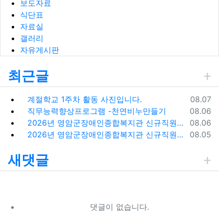
보도자료
식단표
자료실
갤러리
자유게시판
최근글
등록일
계절학교 1주차 활동 사진입니다.
08.07
등록일
직무능력향상프로그램 -천연비누만들기
08.06
등록일
2026년 영암군장애인종합복지관 신규직원(팀원) 채용 재공고
08.06
등록일
2026년 영암군장애인종합복지관 신규직원(팀원) 채용 재공고 결과
08.05
새댓글
댓글이 없습니다.