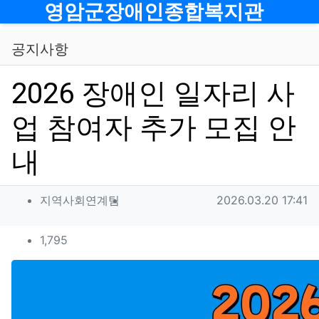
메뉴
영암군장애인종합복지관
공지사항
2026 장애인 일자리 사
업 참여자 추가 모집 안
내
작성자 정보
작성
작성일
지역사회연계팀
2026.03.20 17:41
컨텐츠 정보
조회
1,795
본문