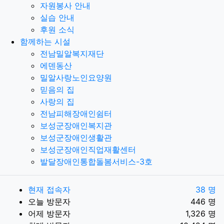
자원봉사 안내
실습 안내
후원 소식
함께하는 시설
전남밀알복지재단
에덴동산
밀알사랑노인요양원
믿음의 집
사랑의 집
전남피해장애인쉼터
보성군장애인복지관
보성군장애인생활관
보성군장애인직업재활센터
발달장애인통합돌봄서비스-3호
현재 접속자
38 명
오늘 방문자
446 명
어제 방문자
1,326 명