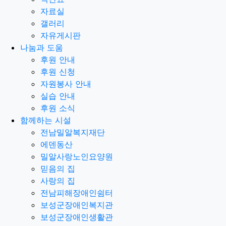
자료실
갤러리
자유게시판
나눔과 도움
후원 안내
후원 신청
자원봉사 안내
실습 안내
후원 소식
함께하는 시설
전남밀알복지재단
에덴동산
밀알사랑노인요양원
믿음의 집
사랑의 집
전남피해장애인쉼터
보성군장애인복지관
보성군장애인생활관