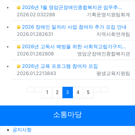
2026년 1월 영암군장애인종합복지관 업무추진비 지출내…
등록일
조회
등록자
2026.02.03
2288
기획운영지원팀회계
2026 장애인 일자리 사업 참여자 추가 모집 안내
등록일
조회
등록자
2026.01.28
2631
지역사회연계팀
2026년 고독사 예방을 위한 사회적고립가구지원단'26…
등록일
조회
등록자
2026.01.26
2808
영암군장애인종합복지관
2026년 교육 프로그램 참여자 모집
등록일
조회
등록자
2026.01.22
13843
평생교육지원팀
(first)
(current)
(next)
(last)
1
2
3
4
5
소통마당
공지사항