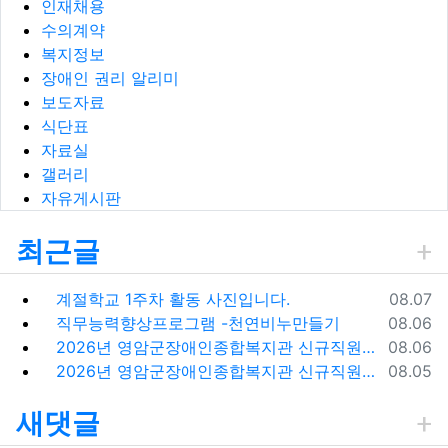
인재채용
수의계약
복지정보
장애인 권리 알리미
보도자료
식단표
자료실
갤러리
자유게시판
최근글
등록일
계절학교 1주차 활동 사진입니다.
08.07
등록일
직무능력향상프로그램 -천연비누만들기
08.06
등록일
2026년 영암군장애인종합복지관 신규직원(팀원) 채용 재공고
08.06
등록일
2026년 영암군장애인종합복지관 신규직원(팀원) 채용 재공고 결과
08.05
새댓글