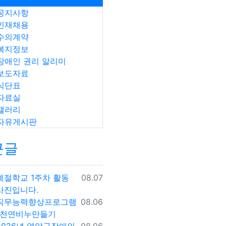
공지사항
인재채용
수의계약
복지정보
장애인 권리 알리미
보도자료
식단표
자료실
갤러리
자유게시판
근글
등록일
계절학교 1주차 활동
08.07
사진입니다.
등록일
직무능력향상프로그램
08.06
-천연비누만들기
등록일