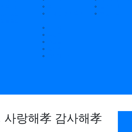
기획홍보팀
복지정보
실습 안내
운영지원팀
장애인 권리 알리
후원 소식
통합돌봄팀
미
보도자료
식단표
자료실
갤러리
자유게시판
 사랑해孝 감사해孝