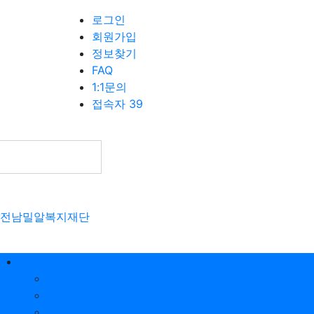
로그인
회원가입
정보찾기
FAQ
1:1문의
접속자 39
전남밀알복지재단
함께하는 시설
전남밀알복지재단
에덴동산
밀알사랑노인요양