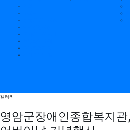
연혁
조직도
장애인 인권헌장
인권경영헌장
국가인권위 안내
운영법인 소개
권익옹호지원
찾아오시는 길
갤러리
영암군장애인종합복지관,