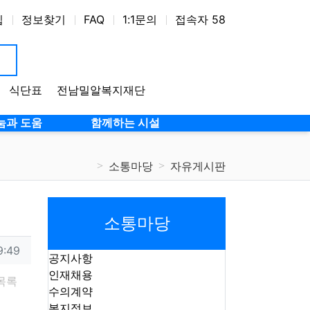
입
정보찾기
FAQ
1:1문의
접속자 58
식단표
전남밀알복지재단
눔과 도움
함께하는 시설
소통마당
자유게시판
소통마당
9:49
공지사항
인재채용
목록
수의계약
복지정보