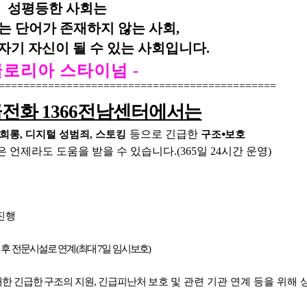
성평등한 사회는
는 단어가 존재하지 않는 사회
,
 자기 자신이 될 수 있는 사회입니다
.
글로리아 스타이넘
-
=============================================
급전화
1366
전남센터에서는
등으로 긴급한
희롱
,
디지털 성범죄
,
스토킹
구조
⦁
보호
은 언제라도 도움을 받을 수 있습니다
.(365
일
24
시간 운영
)
진행
 후 전문시설로 연계
(
최대
7
일 임시보호
)
대한 긴급한 구조의 지원
,
긴급피난처
보호 및
관련 기관 연계 등을 위해 