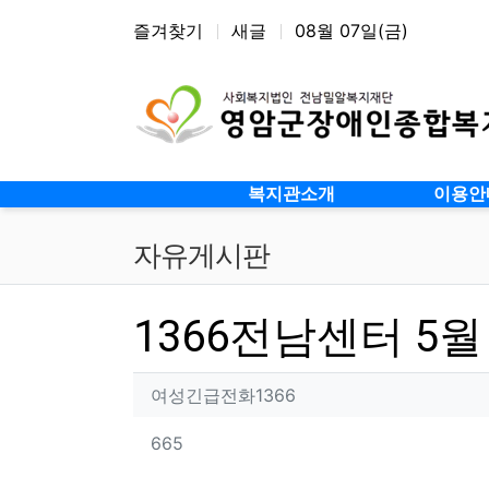
상단 네비
즐겨찾기
새글
08월 07일(금)
메인 메뉴
복지관소개
이용안
자유게시판
1366전남센터 5월
작성자 정보
작성
여성긴급전화1366
컨텐츠 정보
조회
665