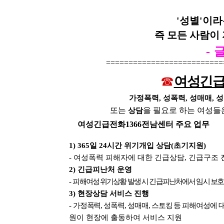
본문
'
성별
'
이라
즉 모든 사람이
-
==========================
☎
여성긴
가정폭력
,
성폭력
,
성매매
,
성
또는
을 필요로 하는 여성들
상담
여성긴급전화
1366
전남센터 주요 업무
1) 365
일
24
시간 위기개입 상담
(
초기지원
)
-
여성폭력 피해자에 대한 긴급상담
,
긴급구조 
2)
긴급피난처 운영
-
피해여성 위기상황 발생 시 긴급피난처에서 임시 보호
3)
현장상담 서비스 진행
-
가정폭력
,
성폭력
,
성매매
,
스토킹 등 피해여성에 
원이 현장에 출동하여 서비스 지원