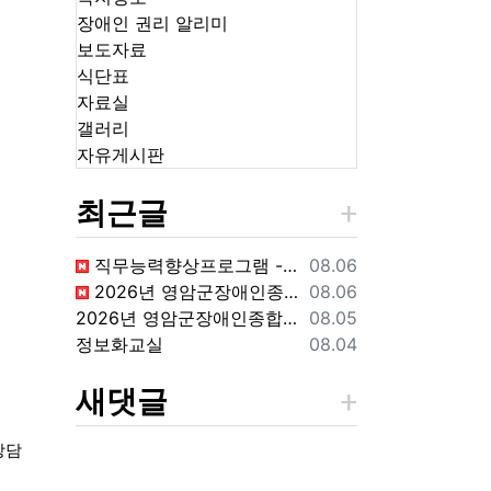
장애인 권리 알리미
보도자료
식단표
자료실
갤러리
자유게시판
최근글
등록일
직무능력향상프로그램 -천연비누만들기
08.06
등록일
2026년 영암군장애인종합복지관 신규직원(팀원) 채용 재공고
08.06
등록일
2026년 영암군장애인종합복지관 신규직원(팀원) 채용 재공고 결과
08.05
등록일
정보화교실
08.04
새댓글
상담