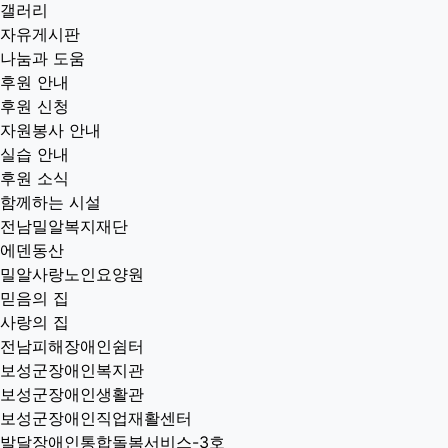
갤러리
자유게시판
나눔과 도움
후원 안내
후원 신청
자원봉사 안내
실습 안내
후원 소식
함께하는 시설
전남밀알복지재단
에덴동산
밀알사랑노인요양원
믿음의 집
사랑의 집
전남피해장애인쉼터
보성군장애인복지관
보성군장애인생활관
보성군장애인직업재활센터
발달장애인통합돌봄서비스-3호