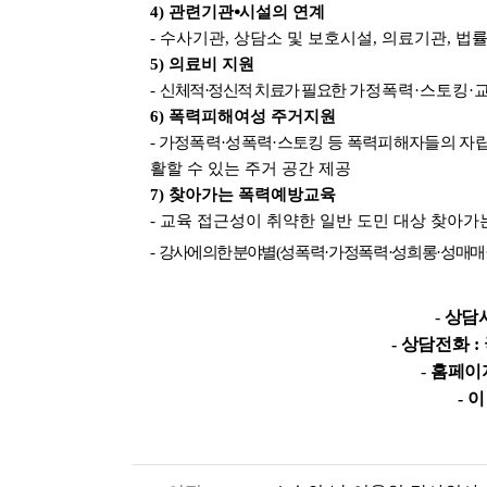
4)
관련기관
⦁
시설의 연계
-
수사기관
,
상담소 및 보호시설
,
의료기관
,
법
5)
의료비 지원
-
신체적
·
정신적 치료가 필요한
가정폭력
·
스토킹
·
6)
폭력피해여성 주거지원
-
가정폭력
·
성폭력
·
스토킹 등 폭력피해자들의 자
활할 수 있는 주거 공간 제공
7)
찾아가는 폭력예방교육
-
교육 접근성이 취약한 일반 도민 대상 찾아가
-
강사에 의한 분야별
(
성폭력
·
가정폭력
·
성희롱
·
성매매
-
상담
-
상담전화
:
-
홈페이
-
이
관련자료