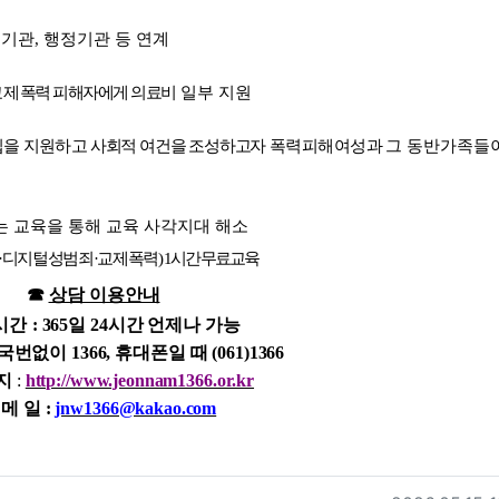
률기관
,
행정기관 등 연계
교제
폭력 피해자에게 의료비
일부 지원
립을 지원하고
사회적 여건을 조성하고자
폭력피해여성과
그 동반가족들
는 교육을 통해 교육 사각지대 해소
·
디지털성범죄
·
교제폭력
) 1
시간 무료교육
☎
상담 이용안내
시간
: 365
일
24
시간 언제나 가능
국번없이
1366,
휴대폰일 때
(061)1366
지
:
http://www.jeonnam1366.or.kr
 메 일
:
jnw1366@kakao.com