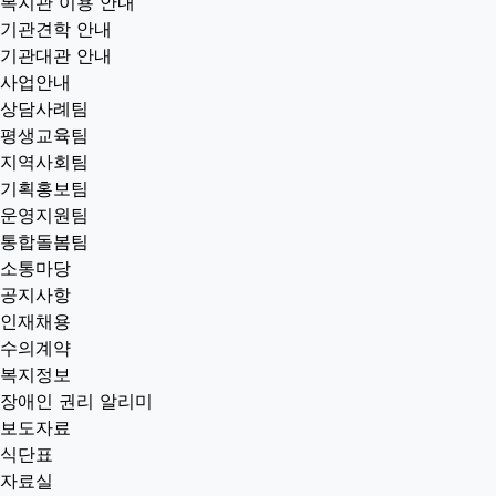
복지관 이용 안내
기관견학 안내
기관대관 안내
사업안내
상담사례팀
평생교육팀
지역사회팀
기획홍보팀
운영지원팀
통합돌봄팀
소통마당
공지사항
인재채용
수의계약
복지정보
장애인 권리 알리미
보도자료
식단표
자료실