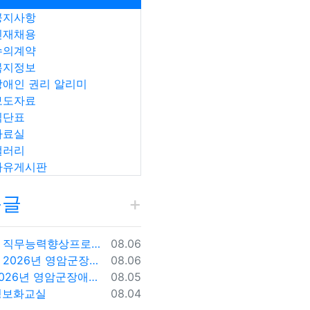
공지사항
인재채용
수의계약
복지정보
장애인 권리 알리미
보도자료
식단표
자료실
갤러리
자유게시판
근글
등록일
직무능력향상프로그램 -천연비누만들기
08.06
등록일
2026년 영암군장애인종합복지관 신규직원(팀원) 채용 재공고
08.06
등록일
2026년 영암군장애인종합복지관 신규직원(팀원) 채용 재공고 결과
08.05
등록일
정보화교실
08.04