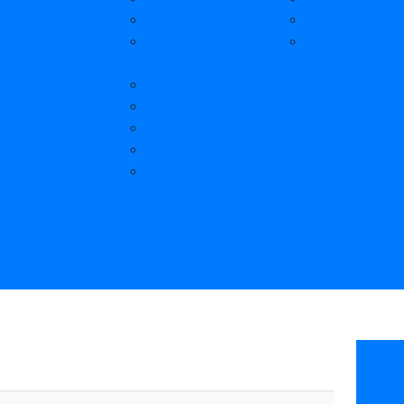
기획홍보팀
복지정보
실습 안내
운영지원팀
장애인 권리 알리
후원 소식
통합돌봄팀
미
보도자료
식단표
자료실
갤러리
자유게시판