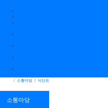
원
믿음의 집
사랑의 집
전남피해장애인쉼
터
보성군장애인복지
관
보성군장애인생활
관
보성군장애인직업
재활센터
발달장애인통합돌
봄서비스-3호
소통마당
식단표
소통마당