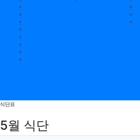
연혁
조직도
장애인 인권헌장
인권경영헌장
국가인권위 안내
운영법인 소개
권익옹호지원
찾아오시는 길
식단표
5월 식단