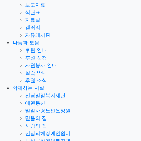
보도자료
식단표
자료실
갤러리
자유게시판
나눔과 도움
후원 안내
후원 신청
자원봉사 안내
실습 안내
후원 소식
함께하는 시설
전남밀알복지재단
에덴동산
밀알사랑노인요양원
믿음의 집
사랑의 집
전남피해장애인쉼터
보성군장애인복지관