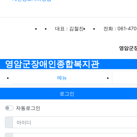
대표 : 김철진
전화 : 061-470
영암군
영암군장애인종합복지관
메뉴
로그인
자동로그인
필수
아이디
필수
비밀번호