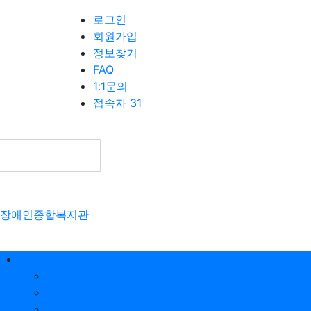
로그인
회원가입
정보찾기
FAQ
1:1문의
접속자 31
장애인종합복지관
함께하는 시설
전남밀알복지재단
에덴동산
밀알사랑노인요양