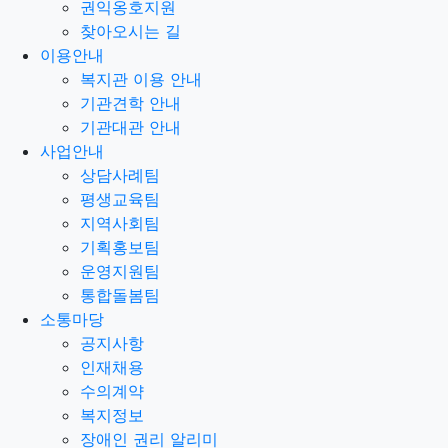
권익옹호지원
찾아오시는 길
이용안내
복지관 이용 안내
기관견학 안내
기관대관 안내
사업안내
상담사례팀
평생교육팀
지역사회팀
기획홍보팀
운영지원팀
통합돌봄팀
소통마당
공지사항
인재채용
수의계약
복지정보
장애인 권리 알리미