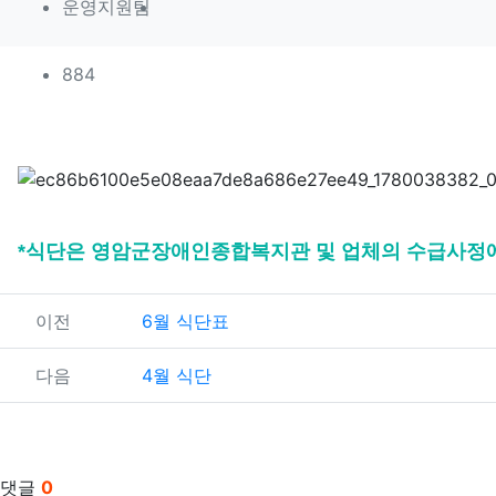
작성자 정보
작성
운영지원팀
컨텐츠 정보
조회
884
본문
*식단은 영암군장애인종합복지관 및 업체의 수급사정에 
관련자료
이전
6월 식단표
다음
4월 식단
댓글
0