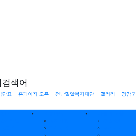
기검색어
식단표
홈페이지 오픈
전남밀알복지재단
갤러리
영암군
업안내
소통마당
나눔과 도움
상담사례팀
공지사항
후원 안내
평생교육팀
인재채용
후원 신청
지역사회팀
수의계약
자원봉사 안내