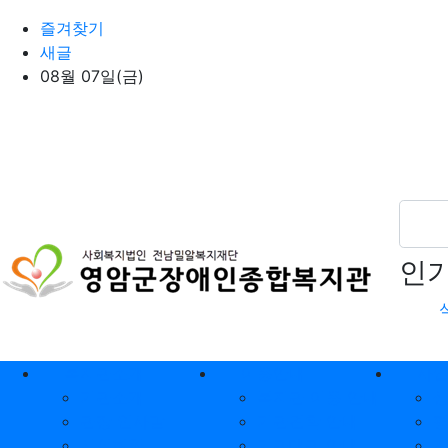
상단 네비
즐겨찾기
새글
08월 07일(금)
인
메인 메뉴
복지관소개
이용안내
사
기관소개
복지관 이용 안내
관장 인사말
기관견학 안내
시설현황
기관대관 안내