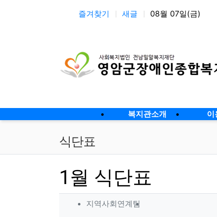
상단 네비
즐겨찾기
새글
08월 07일(금)
메인 메뉴
복지관소개
이
식단표
1월 식단표
작성자 정보
작성
지역사회연계팀