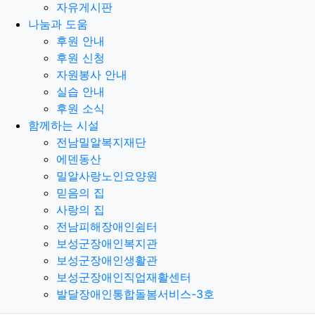
자유게시판
나눔과 도움
후원 안내
후원 신청
자원봉사 안내
실습 안내
후원 소식
함께하는 시설
전남밀알복지재단
에덴동산
밀알사랑노인요양원
믿음의 집
사랑의 집
전남피해장애인쉼터
보성군장애인복지관
보성군장애인생활관
보성군장애인직업재활센터
발달장애인통합돌봄서비스-3호