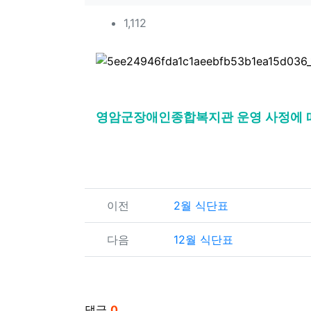
컨텐츠 정보
조회
1,112
본문
영암군장애인종합복지관 운영 사정에 따
관련자료
이전
2월 식단표
다음
12월 식단표
댓글
0