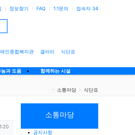
입
정보찾기
FAQ
1:1문의
접속자 34
애인종합복지관
갤러리
식단표
나눔과 도움
함께하는 시설
소통마당
식단표
소통마당
1:20
공지사항