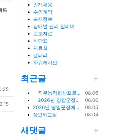
인재채용
목록
수의계약
복지정보
장애인 권리 알리미
보도자료
식단표
자료실
갤러리
자유게시판
최근글
0:25
등록일
직무능력향상프로그램 -천연비누만들기
08.06
등록일
2026년 영암군장애인종합복지관 신규직원(팀원) 채용 재공고
08.06
3:15
등록일
2026년 영암군장애인종합복지관 신규직원(팀원) 채용 재공고 결과
08.05
등록일
정보화교실
08.04
새댓글