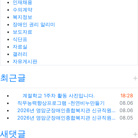
인재채용
수의계약
복지정보
장애인 권리 알리미
보도자료
식단표
자료실
갤러리
자유게시판
최근글
등록일
계절학교 1주차 활동 사진입니다.
18:28
등록일
직무능력향상프로그램 -천연비누만들기
08.06
등록일
2026년 영암군장애인종합복지관 신규직원(팀원) 채용 재공고
08.06
등록일
2026년 영암군장애인종합복지관 신규직원(팀원) 채용 재공고 결과
08.05
새댓글