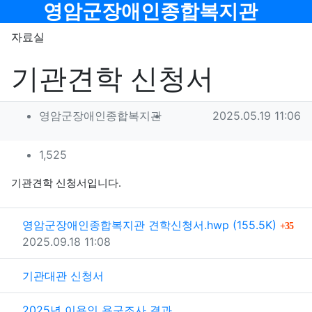
메뉴
영암군장애인종합복지관
자료실
기관견학 신청서
작성자 정보
작성
작성일
영암군장애인종합복지관
2025.05.19 11:06
컨텐츠 정보
조회
1,525
본문
기관견학 신청서입니다.
관련자료
파일크기
회
영암군장애인종합복지관 견학신청서.hwp
(155.5K)
35
등록일
2025.09.18 11:08
기관대관 신청서
2025년 이용인 욕구조사 결과