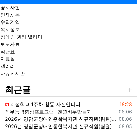
공지사항
인재채용
수의계약
복지정보
장애인 권리 알리미
보도자료
식단표
자료실
갤러리
자유게시판
최근글
등록일
계절학교 1주차 활동 사진입니다.
18:28
등록일
직무능력향상프로그램 -천연비누만들기
08.06
등록일
2026년 영암군장애인종합복지관 신규직원(팀원) 채용 재공고
08.06
등록일
2026년 영암군장애인종합복지관 신규직원(팀원) 채용 재공고 결과
08.05