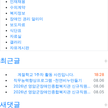
인재채용
수의계약
복지정보
장애인 권리 알리미
보도자료
식단표
자료실
갤러리
자유게시판
최근글
등록일
계절학교 1주차 활동 사진입니다.
18:28
등록일
직무능력향상프로그램 -천연비누만들기
08.06
등록일
2026년 영암군장애인종합복지관 신규직원(팀원) 채용 재공고
08.06
등록일
2026년 영암군장애인종합복지관 신규직원(팀원) 채용 재공고 결과
08.05
새댓글