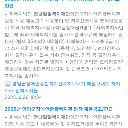
긴급
새창으로 보기
사회복지법인
전남밀알복지재단
영암군장애인종합복지관
팀장 채용 재공고 1. 채용분야 및 자격요건채용 분야인원응
시 자격 사회복지사(정규직/팀장/3급)1명1)「사회복지사업
법」에 따라 사회복지시설 종사자 결격사유에 해당하지 않
는자 (법제 35조의2 제2항)2) 사회복지사 자격증 2급 이
상 소지자3) 장애인학대, 아동학대, 노인학대, 범죄경력조
회시 결격사유가 없는 자4) 중복취업, 겸직 등 결격사유에
해당하지 않는 자근무 발령지 • 영암군 영암읍 오리정길37
영암군장애인종합복지관급여 및 근무조건 • 2025년 사회
복지시설 종사자…
영암군장애인종합복지관
쪽지보내기
메일보내기
자기
소개
전체게시물
2025.12.26 18:34
새창으
2025년 영암군장애인종합복지관 팀장 채용공고/긴급
사회복지법인
전남밀알복지재단
영암군장애인종합복지관
팀장 채용 공고 1. 채용분야 및 자격요건채용 분야인원응시