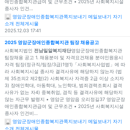
애인종합복지관급여 및 근무조건 • 2025년 사회복지시설
종사자 인건…
영암군장애인종합복지관
쪽지보내기
메일보내기
자기
소개
전체게시물
2025.12.03 17:41
새창으로 보
2025 영암군장애인종합복지관 팀장 채용공고
사회복지법인
전남밀알복지재단
영암군장애인종합복지관
팀장채용 공고 1. 채용분야 및 자격요건채용 분야인원응시
자격 팀장(정규직/팀장/3급)1명1)「사회복지사업법」에 따
라 사회복지시설 종사자 결격사유에 해당하지 않는자 (법
제 35조의2 제2항)2) 사회복지사 자격증 2급 이상 소지자
3) 장애인학대, 아동학대, 노인학대, 범죄경력조회시 결격
사유가 없는 자4) 중복취업, 겸직 등 결격사유에 해당하지
않는 자근무 발령지 • 영암군 영암읍 오리정길37 영암군장
애인종합복지관급여 및 근무조건 • 2025년 사회복지시설
종사자 인건비…
영암군장애인종합복지관
쪽지보내기
메일보내기
자기
소개
전체게시물