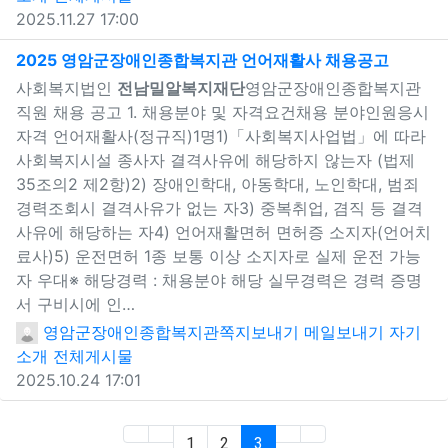
2025.11.27 17:00
새창으
2025 영암군장애인종합복지관 언어재활사 채용공고
사회복지법인
전남밀알복지재단
영암군장애인종합복지관
직원 채용 공고 1. 채용분야 및 자격요건채용 분야인원응시
자격 언어재활사(정규직)1명1)「사회복지사업법」에 따라
사회복지시설 종사자 결격사유에 해당하지 않는자 (법제
35조의2 제2항)2) 장애인학대, 아동학대, 노인학대, 범죄
경력조회시 결격사유가 없는 자3) 중복취업, 겸직 등 결격
사유에 해당하는 자4) 언어재활면허 면허증 소지자(언어치
료사)5) 운전면허 1종 보통 이상 소지자로 실제 운전 가능
자 우대※ 해당경력 : 채용분야 해당 실무경력은 경력 증명
서 구비시에 인…
영암군장애인종합복지관
쪽지보내기
메일보내기
자기
소개
전체게시물
2025.10.24 17:01
(first)
(current)
1
2
3