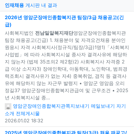
게
인재채용
게시판 내 결과
2026년 영암군장애인종합복지관 팀장/3급 채용공고(긴
급)
새창으로 보기
사회복지법인
전남밀알복지재단
영암군장애인종합복지관
팀장 채용공고(긴급) 1. 채용분야 및 자격요건채용 분야인
원응시 자격 사회복지사(정규직/팀장/3급)1명1)「사회복지
사업법」에 따라 사회복지시설 종사자 결격사유에 해당하
지 않는자 (법제 35조의2 제2항)2) 사회복지사 자격증 2
급 이상 소지자3) 장애인학대, 아동학대, 노인학대, 범죄경
력조회시 결격사유가 없는 자4) 중복취업, 겸직 등 결격사
유에 해당하지 않는 자근무 발령지 • 영암군 영암읍 오리
정길37 영암군장애인종합복지관급여 및 근무조건 • 2025
년 사회복지시설 종…
영암군장애인종합복지관
쪽지보내기
메일보내기
자기
소개
전체게시물
2026.01.02 18:32
2025년 영암군장애인종합복지관 팀장(3급) 채용 재공고/