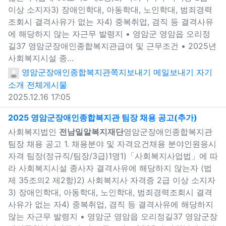
이상 소지자3) 장애인학대, 아동학대, 노인학대, 범죄경력
조회시 결격사유가 없는 자4) 중복취업, 겸직 등 결격사유
에 해당하지 않는 자근무 발령지 • 영암군 영암읍 오리정
길37 영암군장애인종합복지관급여 및 근무조건 • 2025년
사회복지시설 종…
영암군장애인종합복지관
쪽지보내기
메일보내기
자기
소개
전체게시물
2025.12.16 17:05
새창으
2025 영암군장애인종합복지관 팀장 채용 공고(추가)
사회복지법인
전남밀알복지재단
영암군장애인종합복지관
팀장 채용 공고 1. 채용분야 및 자격요건채용 분야인원응시
자격 팀장(정규직/팀장/3급)1명1)「사회복지사업법」에 따
라 사회복지시설 종사자 결격사유에 해당하지 않는자 (법
제 35조의2 제2항)2) 사회복지사 자격증 2급 이상 소지자
3) 장애인학대, 아동학대, 노인학대, 범죄경력조회시 결격
사유가 없는 자4) 중복취업, 겸직 등 결격사유에 해당하지
않는 자근무 발령지 • 영암군 영암읍 오리정길37 영암군장