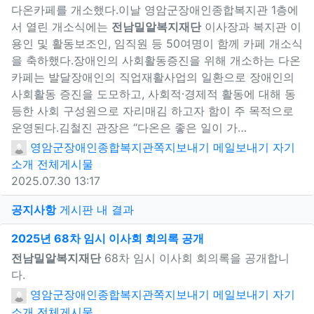
다온카페를 개소했다.이날 영암군장애인종합복지관 1층에
서 열린 개소식에는
전남밀알복지재단
이사장과 복지관 이
용인 및 활동보조인, 임직원 등 50여명이 함께 카페 개소식
을 축하했다.장애인의 사회활동증진을 위해 개소하는 다온
카페는 발달장애인의 직업재활사업의 일환으로 장애인의
사회활동 증진을 도모하고, 사회적⸱경제적 활동에 대해 동
등한 사회 구성원으로 자리매김 하고자 함이 주 목적으로
운영된다.김철진 관장은 “다온은 좋은 일이 가…
영암군장애인종합복지관
쪽지보내기
메일보내기
자기
소개
전체게시물
2025.07.30 13:17
게
공지사항
게시판 내 결과
새창으로 보기
2025년 68차 임시 이사회 회의록 공개
전남밀알복지재단
68차 임시 이사회 회의록을 공개합니
다.
영암군장애인종합복지관
쪽지보내기
메일보내기
자기
소개
전체게시물