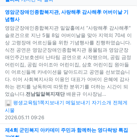
영암군장애인종합복지관, 사랑해孝 감사해孝 어버이날 기
념행사
새창으로 보기
영암군장애인종합복지관 밀알홀에서 “사랑해孝 감사해孝"
슬로건으로 지난 5월 8일 어버이날을 맞아 지역의 70세 이
상 고령장애 어르신들을 위한 기념행사를 진행하였습니다.
식전 공연은 영암군장애인종합복지관 풍물팀과 영암군장
애인주간보호센터 난타팀 공연으로 시작됐으며, 공립 금정
어린이집, 공립 아이조아 어린이집, 삼호 어린이집 원아들
이 어르신들께 카네이션을 달아드리고 공연을 선보였습니
다. 이어 사회복지사와 이용인 대표가 어버이 은혜에 감사
하는 편지를 낭독하며 따뜻한 분위기를 더하는 시간이 되
었습니다.
전남밀알복지재단
배윤규 이사장님…
평생교육팀1
쪽지보내기
메일보내기
자기소개
전체게
시물
2026.05.11 09:26
제4회 군민복지 아카데미 주민과 함께하는 영다락방 특집