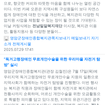
으로, 향긋한 커피와 따뜻한 마음을 함께 나누는 열린 공간
이다. 이번 카페 오픈은 지역사회 구성원들이 보다 자연스
럽게 장애인에 대한 인식을 개선하고, 복지관의 다양한 직
업지원 사업을 체험할 수 있는 장이 될 것으로 기대된다.
이날 커팅식에는
전남밀알복지재단
이사장, 복지관 이용
인, 활동지원사 등 다양한 분들이…
영암군장애인종합복지관
쪽지보내기
메일보내기
자기
소개
전체게시물
2025.07.29 17:41
“독거고령장애인 무료개안수술을 위한 우리마을 자전거 탐
방” 실시
새창으로 보기
영암군장애인종합복지관(관장 김철진)은 7월 17일(목)에
우리지역 독거고령장애인 무료개안수술 지원의 일환으로
지역사회가 함께하는 자전거 탐방을 진행했다. 이번 행사
는 복지관 직원과 장애인들이 함께 자전거로 복지관에서
천황사까지 순회하며, 어르신 개안수술을 위한 모금활동으
로 특별한 의미를 담고 있다.또한, 지역의 유관기관인 광주
아이안과, 호남타임즈신문사, 영암한국병원, 예담은,
전남