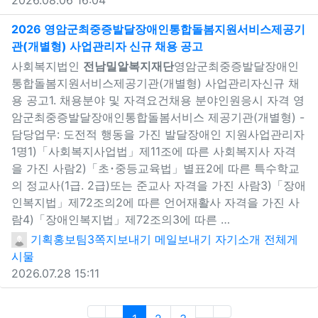
2026 영암군최중증발달장애인통합돌봄지원서비스제공기
관(개별형) 사업관리자 신규 채용 공고
새창으로 보기
사회복지법인
전남밀알복지재단
영암군최중증발달장애인
통합돌봄지원서비스제공기관(개별형) 사업관리자신규 채
용 공고1. 채용분야 및 자격요건채용 분야인원응시 자격 영
암군최중증발달장애인통합돌봄서비스 제공기관(개별형) -
담당업무: 도전적 행동을 가진 발달장애인 지원사업관리자
1명1)「사회복지사업법」제11조에 따른 사회복지사 자격
을 가진 사람2)「초･중등교육법」별표2에 따른 특수학교
의 정교사(1급. 2급)또는 준교사 자격을 가진 사람3)「장애
인복지법」제72조의2에 따른 언어재활사 자격을 가진 사
람4)「장애인복지법」제72조의3에 따른 …
기획홍보팀3
쪽지보내기
메일보내기
자기소개
전체게
시물
2026.07.28 15:11