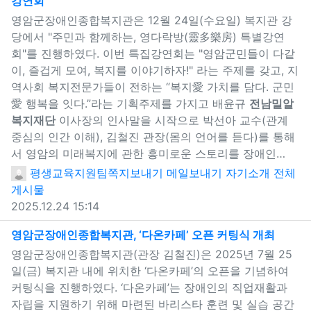
강연회
새창으로 보기
영암군장애인종합복지관은 12월 24일(수요일) 복지관 강
당에서 "주민과 함께하는, 영다락방(靈多樂房) 특별강연
회"를 진행하였다. 이번 특집강연회는 "영암군민들이 다같
이, 즐겁게 모여, 복지를 이야기하자!" 라는 주제를 갖고, 지
역사회 복지전문가들이 전하는 “복지愛 가치를 담다. 군민
愛 행복을 잇다.”라는 기획주제를 가지고 배윤규
전남밀알
복지재단
이사장의 인사말을 시작으로 박선아 교수(관계
중심의 인간 이해), 김철진 관장(몸의 언어를 듣다)를 통해
서 영암의 미래복지에 관한 흥미로운 스토리를 장애인…
평생교육지원팀
쪽지보내기
메일보내기
자기소개
전체
게시물
2025.12.24 15:14
새창으
영암군장애인종합복지관, ‘다온카페’ 오픈 커팅식 개최
영암군장애인종합복지관(관장 김철진)은 2025년 7월 25
일(금) 복지관 내에 위치한 ‘다온카페’의 오픈을 기념하여
커팅식을 진행하였다. ‘다온카페’는 장애인의 직업재활과
자립을 지원하기 위해 마련된 바리스타 훈련 및 실습 공간