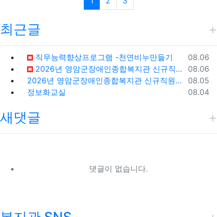
(current)
(last)
1
2
3
최근글
등록일
직무능력향상프로그램 -천연비누만들기
08.06
등록일
2026년 영암군장애인종합복지관 신규직원(팀원) 채용 재공고
08.06
등록일
2026년 영암군장애인종합복지관 신규직원(팀원) 채용 재공고 결과
08.05
등록일
정보화교실
08.04
새댓글
댓글이 없습니다.