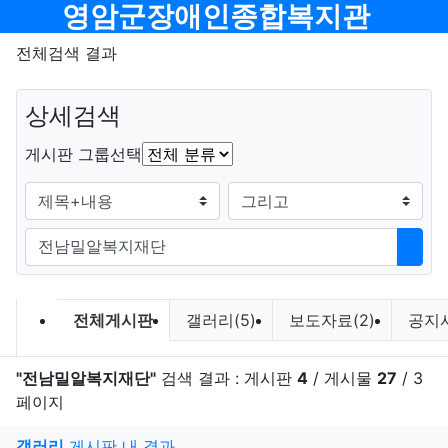
메뉴
영암군장애인종합복지관
전체검색 결과
상세검색
그룹
게시판 그룹선택
검색조건
검색방법
검색어
검색
검색 게시판 목록
전체게시판
갤러리(5)
보도자료(2)
공지사
"전남밀알복지재단"
검색 결과 : 게시판
4
/ 게시물
27
/ 3
페이지
게
갤러리
게시판 내 결과