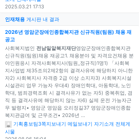
2025.03.21 17:13
게
인재채용
게시판 내 결과
2026년 영암군장애인종합복지관 신규직원(팀원) 채용 재
공고
새창으로 보기
사회복지법인
전남밀알복지재단
영암군장애인종합복지관
신규직원(팀원)채용 재공고1. 채용분야 및 자격요건채용 분
야인원응시 자격사회복지사(팀원_정규직)1명1) 「사회복
지사업법 제35조의2제2항의 결격사유에 해당하지 아니한
자2) 사회복지사 자격증 2급 이상 소지자3) 사회복지시설
시설관리 업무 가능자 우대4) 장애인학대, 아동학대, 노인
학대, 범죄경력조회 시 결격사유가 없는 자5) 중복취업, 겸
직 등 결격사유에 해당하지 않는 자6) 실제 운전 가능자근
무 발령지• 영암군 영암읍 오리정길37 영암군장애인종합
복지관급여 및 근무조건• 2026년 …
기획홍보팀3
쪽지보내기
메일보내기
자기소개
전체게
시물
2026.08.06 16:04