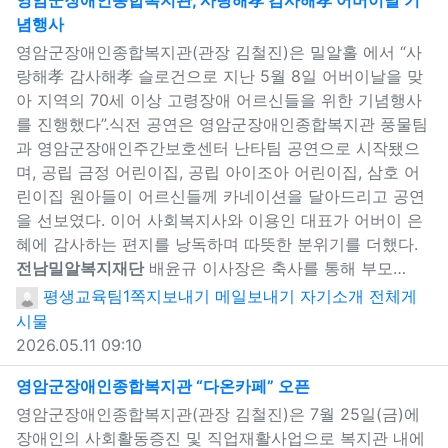
영암군장애인종합복지관, 사랑해孝 감사해孝 어버이날 기
념행사
새창으로 보기
영암군장애인종합복지관(관장 김철진)은 밀알홀 에서 “사
랑해孝 감사해孝 슬로건으로 지난 5월 8일 어버이날을 맞
아 지역의 70세 이상 고령장애 어르신들을 위한 기념행사
를 진행했다”.식전 공연은 영암군장애인종합복지관 풍물팀
과 영암군장애인주간보호센터 난타팀 공연으로 시작됐으
며, 공립 금정 어린이집, 공립 아이조아 어린이집, 삼호 어
린이집 원아들이 어르신들께 카네이션을 달아드리고 공연
을 선보였다. 이어 사회복지사와 이용인 대표가 어버이 은
혜에 감사하는 편지를 낭독하며 따뜻한 분위기를 더했다.
전남밀알복지재단
배윤규 이사장은 축사를 통해 부모…
평생교육팀1
쪽지보내기
메일보내기
자기소개
전체게
시물
2026.05.11 09:10
새창으로 보기
영암군장애인종합복지관 “다온카페” 오픈
영암군장애인종합복지관(관장 김철진)은 7월 25일(금)에
장애인의 사회활동증진 및 직업재활사업으로 복지관 내에