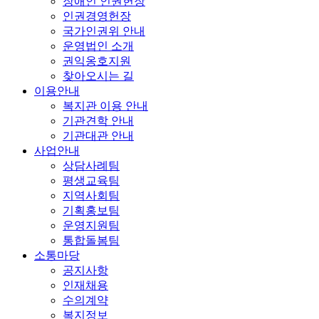
장애인 인권헌장
인권경영헌장
국가인권위 안내
운영법인 소개
권익옹호지원
찾아오시는 길
이용안내
복지관 이용 안내
기관견학 안내
기관대관 안내
사업안내
상담사례팀
평생교육팀
지역사회팀
기획홍보팀
운영지원팀
통합돌봄팀
소통마당
공지사항
인재채용
수의계약
복지정보