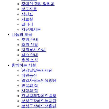
장애인 권리 알리미
보도자료
식단표
자료실
갤러리
자유게시판
나눔과 도움
후원 안내
후원 신청
자원봉사 안내
실습 안내
후원 소식
함께하는 시설
전남밀알복지재단
에덴동산
밀알사랑노인요양원
믿음의 집
사랑의 집
전남피해장애인쉼터
보성군장애인복지관
보성군장애인생활관