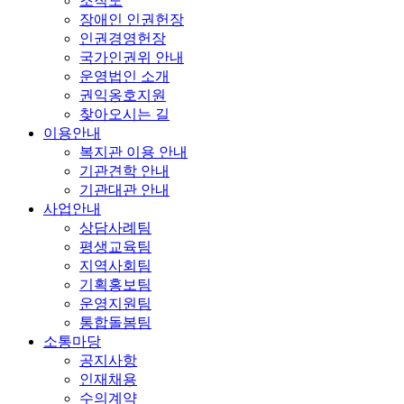
조직도
장애인 인권헌장
인권경영헌장
국가인권위 안내
운영법인 소개
권익옹호지원
찾아오시는 길
이용안내
복지관 이용 안내
기관견학 안내
기관대관 안내
사업안내
상담사례팀
평생교육팀
지역사회팀
기획홍보팀
운영지원팀
통합돌봄팀
소통마당
공지사항
인재채용
수의계약