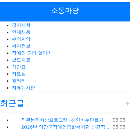
소통마당
공지사항
인재채용
수의계약
복지정보
장애인 권리 알리미
보도자료
식단표
자료실
갤러리
자유게시판
최근글
등록일
직무능력향상프로그램 -천연비누만들기
08.06
등록일
2026년 영암군장애인종합복지관 신규직원(팀원) 채용 재공고
08.06